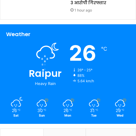
3 आरोपी गिरफ्तार
1 hour ago
Weather
26
℃
Raipur
26º - 25º
88%
5.64 km/h
Heavy Rain
26
30
26
31
29
℃
℃
℃
℃
℃
Sat
Sun
Mon
Tue
Wed