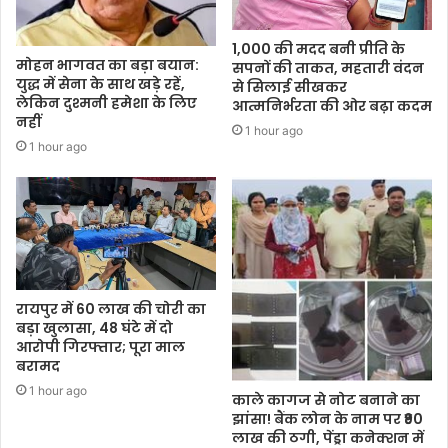
1,000 की मदद बनी प्रीति के
मोहन भागवत का बड़ा बयान:
सपनों की ताकत, महतारी वंदन
युद्ध में सेना के साथ खड़े रहें,
से सिलाई सीखकर
लेकिन दुश्मनी हमेशा के लिए
आत्मनिर्भरता की ओर बढ़ा कदम
नहीं
1 hour ago
1 hour ago
रायपुर में 60 लाख की चोरी का
बड़ा खुलासा, 48 घंटे में दो
आरोपी गिरफ्तार; पूरा माल
बरामद
1 hour ago
काले कागज से नोट बनाने का
झांसा! बैंक लोन के नाम पर ₹90
लाख की ठगी, पेंड्रा कनेक्शन में