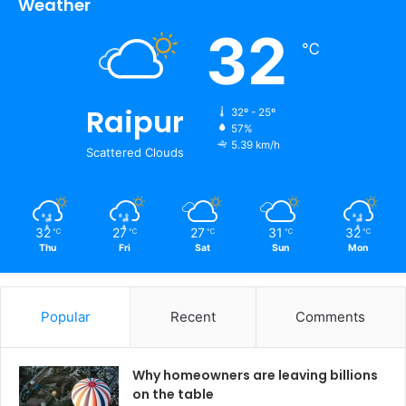
Weather
32
℃
Raipur
32º - 25º
57%
5.39 km/h
Scattered Clouds
32
27
27
31
32
℃
℃
℃
℃
℃
Thu
Fri
Sat
Sun
Mon
Popular
Recent
Comments
Why homeowners are leaving billions
on the table