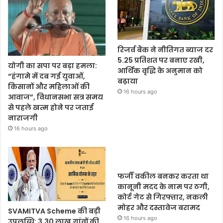
रिजर्व बैंक ने नीतिगत ब्याज दर
5.25 प्रतिशत पर बनाए रखी,
योगी का सपा पर बड़ा हमला:
आर्थिक वृद्धि के अनुमान को
“हंगामे में दब गई युवाओं,
बढ़ाया
किसानों और महिलाओं की
16 hours ago
आवाज”, विधानसभा सत्र समय
से पहले खत्म होने पर जताई
नाराजगी
16 hours ago
फर्जी वकील बनकर करता था
कानूनी मदद के नाम पर ठगी,
कोर्ट गेट से गिरफ्तार, नकली
मोहर और दस्तावेज बरामद
SVAMITVA Scheme की बड़ी
16 hours ago
उपलब्धि: 3.30 लाख गांवों की