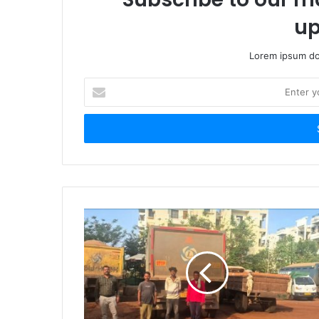
up
Lorem ipsum dol
Enter
your
Email
address