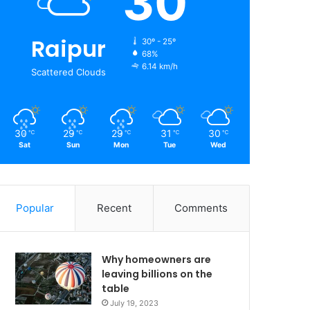
30
Raipur
30º - 25º
68%
6.14 km/h
Scattered Clouds
30
29
29
31
30
℃
℃
℃
℃
℃
Sat
Sun
Mon
Tue
Wed
Popular
Recent
Comments
Why homeowners are
leaving billions on the
table
July 19, 2023