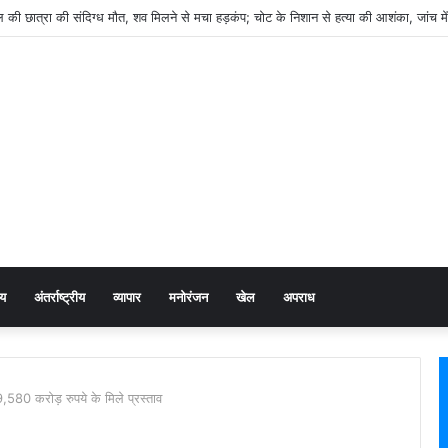
़ा संगठनात्मक फेरबदल, 6 क्षेत्रों और 7 मोर्चों के प्रभारी घोषित; मीडिया-हेडक्वार्टर की जिम्मेदारी 
ीय
अंतर्राष्ट्रीय
व्यापार
मनोरंजन
खेल
अपराध
 9,580 करोड़ रुपये के मिले प्रस्ताव