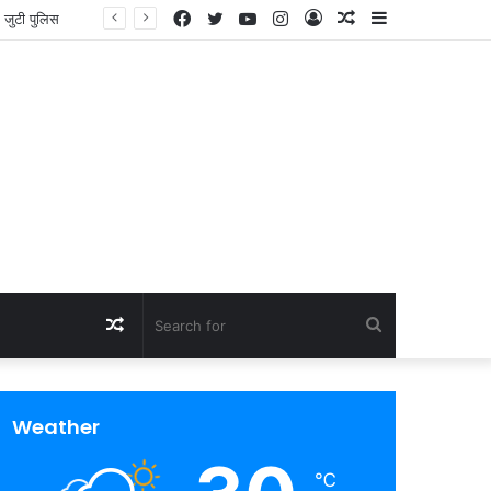
Facebook
Twitter
YouTube
Instagram
Log
Random
Sidebar
भी तय
In
Article
Random
Search
Article
for
Weather
℃